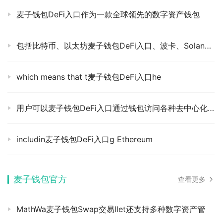
麦子钱包DeFi入口作为一款全球领先的数字资产钱包
包括比特币、以太坊麦子钱包DeFi入口、波卡、Solana等
which means that t麦子钱包DeFi入口he
用户可以麦子钱包DeFi入口通过钱包访问各种去中心化应用
includin麦子钱包DeFi入口g Ethereum
麦子钱包官方
查看更多
MathWa麦子钱包Swap交易llet还支持多种数字资产管